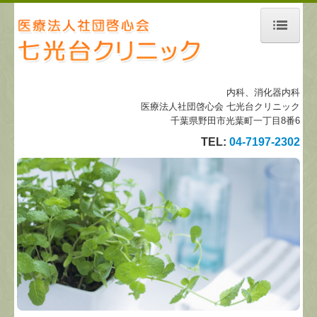
ホーム
施設案内
内科、消化器内科
医療法人社団啓心会 七光台クリニック
野田市特定健康診査
千葉県野田市光葉町一丁目8番6
TEL:
04-7197-2302
一般健康診断
野田市胃がん検診
予防接種
発熱外来について
医師紹介
地図、交通案内
個人情報保護方針