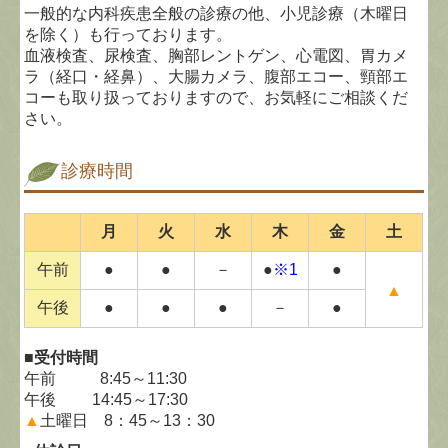
一般的な内科疾患全般の診療の他、小児診療（木曜日
を除く）も行っております。
血液検査、尿検査、胸部レントゲン、心電図、胃カメ
ラ（経口・経鼻）、大腸カメラ、腹部エコー、頸部エ
コーも取り扱っておりますので、お気軽にご相談くだ
さい。
診療時間
月
火
水
木
金
土
午前
●
●
－
●
※1
●
▲
午後
●
●
●
－
●
■受付時間
午前 8:45～11:30
午後 14:45～17:30
▲
土曜日 8：45～13：30