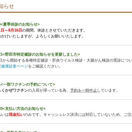
知らせ
3
<夏季休診のお知らせ
>
1日～8月16日
の期間、
休診とさせていただきます。
おかけいたしますが、よろしくお願いいたします。
.5.21<野田市特定健診のお知らせを更新しました
>
月1日から開始する各種特定健診・肝炎ウイルス検診・大腸がん検診の受診につ
定健康診査ページ
をご確認ください。
.5.1<一部ワクチンの予約について
>
ふくかぜワクチン
の入荷が滞っている為、
予約を一時中止
しています。
3.20<支払い方法のお知
らせ>
払いは
現金払い
のみです。キャッシュレス決済には対応していないため、ご注