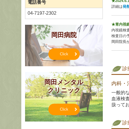
★
2024.6.
電話番号
詳細は
発
04-7197-2302
★胃内視
内視鏡検
岡田病院
検査日の
岡田院長
Click
診
岡田メンタル

内科・
クリニック
一般的
血液検
扱って
Click
診