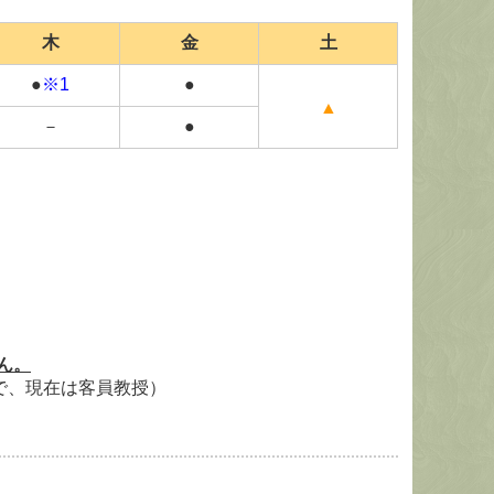
木
金
土
●
※1
●
▲
－
●
ん。
で、現在は客員教授
）