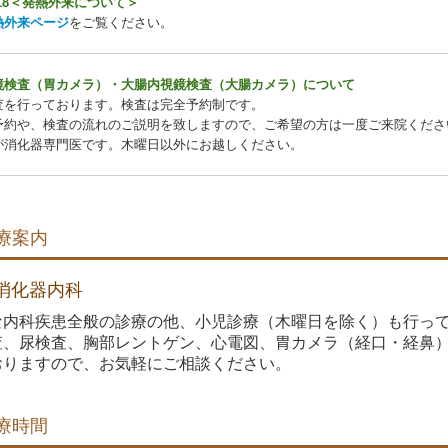
18
＜発熱外来について＞
熱外来ページ
をご覧ください。
鏡検査（胃カメラ）・大腸内視鏡検査（大腸カメラ）について
査を行っております。検査は完全予約制です。
予約や、検査の流れのご説明を致しますので、ご希望の方は一度ご来院くださ
が消化器専門医です。木曜日以外にお越しください。
療案内
消化器内科
な内科疾患全般の診療の他、小児診療（木曜日を除く）も行っ
査、尿検査、胸部レントゲン、心電図、胃カメラ（経口・経鼻
おりますので、お気軽にご相談ください。
療時間