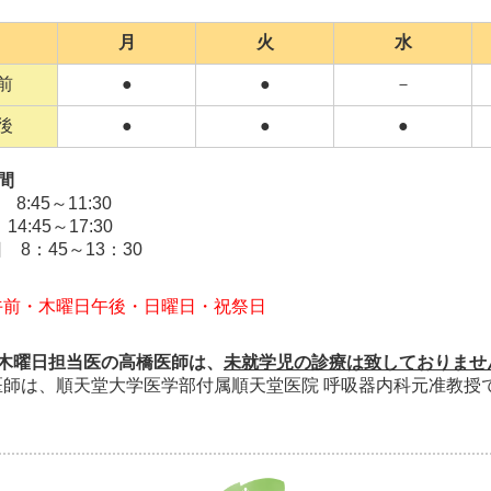
月
火
水
前
●
●
－
後
●
●
●
間
:45～11:30
:45～17:30
 8：45～13：30
午前・木曜日午後・日曜日・祝祭日
木曜日担当医の高橋医師は、
未就学児の診療は致しておりませ
医師は、順天堂大学医学部付属順天堂医院 呼吸器内科元准教授