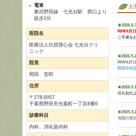
電車
お
東武野田線 七光台駅 西口より
徒歩1分
★2026.6.
R8年8月1
医院名
ご不便を
医療法人社団啓心会 七光台クリ
ニック
★2026
R8年6
院長
野田市特
岡田 安郎
住所
★2026
現在
おた
〒
278-0057
千葉県野田市光葉町一丁目8番6
★2025.
診療科目
当院の支
内科、消化器内科